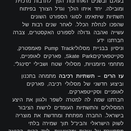
בעולם ובשנים האחרונות הפך לתרבות מרכזית
ומובילה. יחד איתו הולך וגדל הצורך בפיתוח
תשתיות שיתאימו לסוגי הספורט השונים
שהפכו לנחלת הכלל. לאחר שנים רבות של
עשייה ואהבה גדולה לספורט האקסטרים, צברה
חברתנו ידע
וניסיון בבניית מסלוליPump Track פאמפטרק,
סקייטפארקיםSkate Park, פארקים לאופניים,
מתחמי מיומנויות, מסלולי שטח ושבילי "סינגל".
עז הרים – תשתיות רכיבה
מתמחה בתכנון
וביצוע חדשני של מסלולי רכיבה, פארקים
לאופניים וסקייטפארקים.
חברתנו שמה לה למטרה לשפר ולגוון את היצע
המסלולים והתשתיות העומדים לרשות הציבור
בישראל. החברה מפתחת ומחדשת את מוצריה
לשוק הישראלי והבינ"ל תוך שמירה בלתי