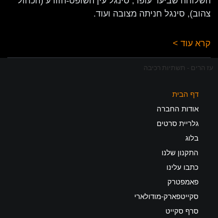
השלוחה שביער עופר, סינגל עין השופט-הזורע (הכחול
צהוב), סינגל חניתה מצובה ועוד.
קרא עוד >
עז הרים - תשתיות רכיבה
דף הבית
אודות החברה
גלריית סרטים
בלוג
התקנון שלנו
כתבו עלינו
פאמפטרק
סקייטפארק-מודולארי
סרף סקייט